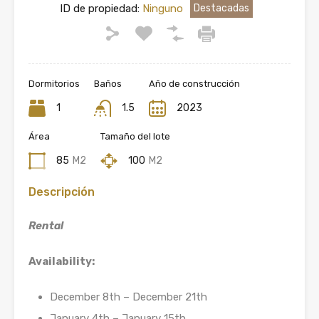
ID de propiedad:
Ninguno
Destacadas
Dormitorios
Baños
Año de construcción
1
1.5
2023
Área
Tamaño del lote
85
M2
100
M2
Descripción
Rental
Availability:
December 8th – December 21th
January 4th – January 15th