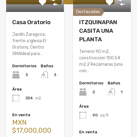
Destacadas
Casa Oratorio
ITZQUINAPAN
CASITA UNA
Jardín Zaragoza,
PLANTA
frente a Iglesia El
Oratorio, Centro
Terreno 90 m2,
SMAIdeal para…
construccion 100.54
m2 2 Recámaras (una
Dormitorios
Baños
con…
3
3
Dormitorios
Baños
Área
2
1
354
m2
Área
En venta
90
sq ft
MXN
$17,000,000
En venta