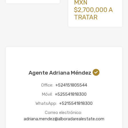
MXN
$2,700,000 A
TRATAR
Agente Adriana Méndez
Office:
+524151805544
Móvil:
+525541818300
WhatsApp:
+5215541818300
Correo electrónico:
adriana.mendez@alboradarealestate.com