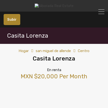
Subir
Casita Lorenza
Hogar
san miguel de allende
Centro
Casita Lorenza
En renta
MXN $20,000 Per Month