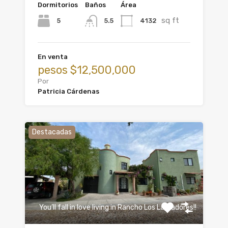
Dormitorios
Baños
Área
sq ft
5
4132
5.5
En venta
pesos $12,500,000
Por
Patricia Cárdenas
Destacadas
You’ll fall in love living in Rancho Los Labradores!!