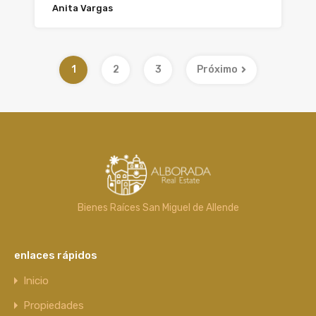
Anita Vargas
1
2
3
Próximo
Bienes Raíces San Miguel de Allende
enlaces rápidos
Inicio
Propiedades