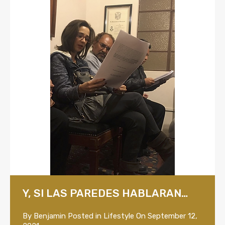
Y, SI LAS PAREDES HABLARAN…
By
Benjamin
Posted in
Lifestyle
On
September 12,