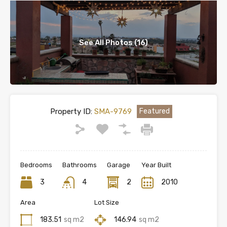
See All Photos (16)
Property ID:
SMA-9769
Featured
Bedrooms
Bathrooms
Garage
Year Built
3
4
2
2010
Area
Lot Size
183.51
sq m2
146.94
sq m2