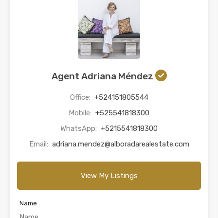
Agent Adriana Méndez
Office:
+524151805544
Mobile:
+525541818300
WhatsApp:
+5215541818300
Email:
adriana.mendez@alboradarealestate.com
View My Listings
Name