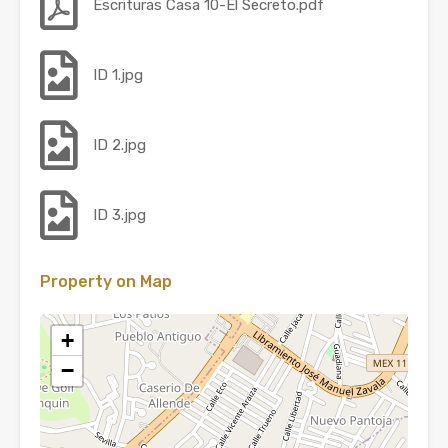
Escrituras Casa 10-El Secreto.pdf
ID 1.jpg
ID 2.jpg
ID 3.jpg
Property on Map
+
−