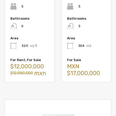
3
5
Bathrooms
Bathrooms
3
5
Area
Area
354
m2
320
sq ft
For Sale
For Rent, For Sale
MXN
$12,000,000
$17,000,000
mxn
$12,580,000